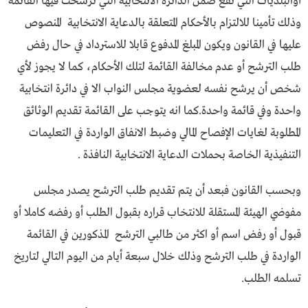
أوالبلديات التي تقع ضمن الدائرة الانتخابية التي ترشحت فيها القائمة
وذلك تأمينا للالتزام بالأحكام المتعلقة بالدعاية الانتخابية المنصوص
عليها في القانون ويكون المبلغ المدفوع قابلا للاسترداد في حال رفض
طلب الترشح أو عدم مخالفة القائمة لتلك الأحكام، كما لا يجوز لأي
شخص أن يرشح نفسه لعضوية مجلس النواب الا في دائرة انتخابية
واحدة وفي قائمة واحدة.كما انه يتوجب على القائمة تقديم الوثائق
المطلوبة لغايات الإفصاح المالي وضبط الانفاق الواردة في التعليمات
التنفيذية الخاصة بحملات الدعاية الانتخابية النافذة .
وبحسب القانون فبعد أن يتم تقديم طلب الترشح يصدر مجلس
مفوضي الهيئة المستقلة للانتخاب قراره بقبول الطلب أو رفضه كاملا أو
قبول أو رفض اسم أو اكثر من طالبي الترشح المذكورين في القائمة
الواردة في طلب الترشح وذلك خلال سبعة أيام من اليوم التالي لتاريخ
تسلمه الطلب.