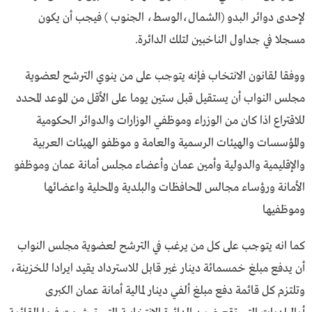
لإحدى دوائر البدو (الشمال،الوسط، الجنوب ) فيجب أن يكون
مسجلا في جداول الناخبين لتلك الدائرة.
ووفقا لقانون الانتخاب فإنه يتوجب على من ينوي الترشح لعضوية
مجلس النواب أن يستقيل قبل ستين يوما على الأقل من الموعد المحدد
للاقتراع اذا كان من الوزراء وموظفي الوزارات والدوائر الحكومية
والمؤسسات والهيئات الرسمية والعامة و موظفو الهيئات العربية
والإقليمية والدولية وأمين عمان وأعضاء مجلس أمانة عمان وموظفو
الأمانة ورؤساء مجالس المحافظات والبلدية والمحلية واعضائها
وموظفيها
كما انه يتوجب على كل من يرغب في الترشح لعضوية مجلس النواب
أن يدفع مبلغ خمسمائة دينار غير قابل للاسترداد يقيد ايرادا للخزينة،
وتلتزم كل قائمة دفع مبلغ ألفي دينار لمالية أمانة عمان الكبرى