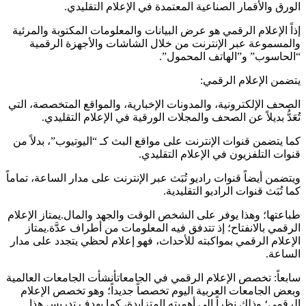
الورق والأقمار الصناعية المعتمدة في الإعلام التقليدي.
إذاً الإعلام الرقمي هو عرض البيانات والمعلومات المكتوبة والمرئية
والمسموعة عبر الإنترنت من خلال الشاشات والأجهزة الرقمية
“الحاسوب” و”الهاتف المحمول”.
يتضمن الإعلام الرقمي:
الصحف الإلكترونية، والمدونات الإخبارية، والمواقع المتخصصة، التي
تُعَدُّ بديلاً عن الصحف والمجلات الورقية في الإعلام التقليدي.
كما يتضمن قنوات الإنترنت على مواقع البث كـ “اليوتيوب”، بدلاً من
قنوات التلفزيون في الإعلام التقليدي.
ويتضمن أيضاً قنوات راديو تُبَث عبر الإنترنت على مدار الساعة، تماماً
كما تُبَث قنوات الراديو التقليدية.
طباعتها؛ وهذا يوفر على الشخص الوقت والجهد والمال.يمتاز الإعلام
الرقمي بالانفتاح؛ إذ تتدفق فيه المعلومات من أطراف عدَّة.يمتاز
الإعلام الرقمي بمواكبته للأحداث، فهو إعلام لحظي يتجدد على مدار
الساعة.
سابعاً: تخصص الإعلام الرقمي في الجامعاتأنشأت الجامعات العالمية
وبعض الجامعات العربية اليوم تخصصاً جديداً؛ وهو تخصص الإعلام
الرقمي؛ وذلك نظراً إلى أهميته المتزايدة، كما يهدف تدريس هذا