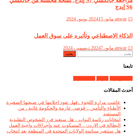
مراجعة جالكسي S7 إيدج: نسخة محسنة من جالكسي
S6 إيدج
15 مايو، 2024
anwar
15 يونيو، 2024
الذكاء الاصطناعي وتأثيره على سوق العمل
13 مايو، 2024
anwar
7 ديسمبر، 2024
البحث
عن:
تابعنا
فايس بوك
تويتر
إنستاغرام
أحدث المقالات
عاشت مرارة اللجوء ..فهل تعود احلامها في ضيعتها الصغيرة
الأطباء والتأمين .. فوضى عارمة والحكومة غائبة ، من
المستفيد
انتخابات رئاسة النواب .. هل ستعيد فرز الشخوص التقليدية
البطالة في الاردن .. المسكوت عنه وإجراءات واجبة العمل
هل ستتغير سياسة الولايات المتحدة في المنطقة بعد انتخاب